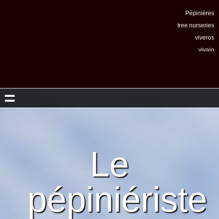
Pépinières
tree nurseries
viveros
vivaio
viveiros
питомники
Le
pépiniériste